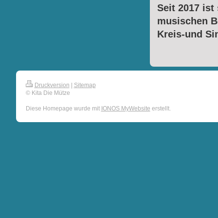
Seit 2017 ist
musischen Ber
Kreis-und Si
Druckversion
|
Sitemap
© Kita Die Mütze
Diese Homepage wurde mit
IONOS MyWebsite
erstellt.