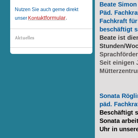
Beate Simon
Nutzen Sie auch gerne direkt
Päd.
Fachkra
ktformular
.
unser
Konta
Fachkraft fü
beschäftigt 
Beate ist die
Aktuelles
Stunden/Woc
Sprachförder
Seit einigen
Mütterzentr
Sonata Rögli
päd. Fachkra
Beschäftigt 
Sonata arbei
Uhr in unser