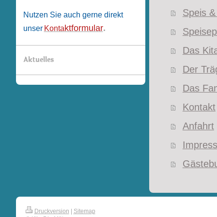
Speis &
Nutzen Sie auch gerne direkt
ktformular
.
unser
Konta
Speisep
Das Kit
Aktuelles
Der Trä
Das Fam
Kontakt
Anfahrt
Impress
Gästeb
Druckversion
|
Sitemap