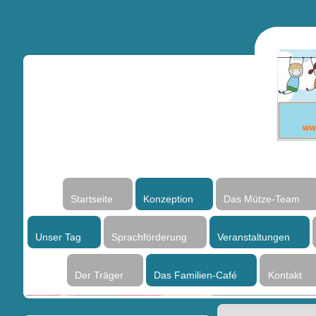
Startseite
Konzeption
Das Mütze-Team
Unser Tag
Sprachförderung
Veranstaltungen
Der Träger
Das Familien-Café
Kontakt