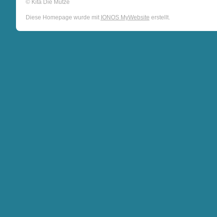
© Kita Die Mütze
Diese Homepage wurde mit
IONOS MyWebsite
erstellt.