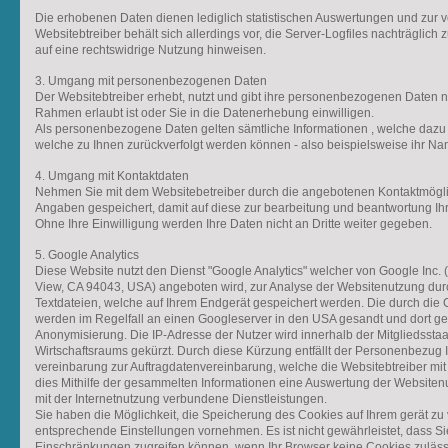
Die erhobenen Daten dienen lediglich statistischen Auswertungen und zur 
Websitebtreiber behält sich allerdings vor, die Server-Logfiles nachträglich 
auf eine rechtswidrige Nutzung hinweisen.
3. Umgang mit personenbezogenen Daten
Der Websitebtreiber erhebt, nutzt und gibt ihre personenbezogenen Daten n
Rahmen erlaubt ist oder Sie in die Datenerhebung einwilligen.
Als personenbezogene Daten gelten sämtliche Informationen , welche dazu
welche zu Ihnen zurückverfolgt werden können - also beispielsweise ihr N
4. Umgang mit Kontaktdaten
Nehmen Sie mit dem Websitebetreiber durch die angebotenen Kontaktmögli
Angaben gespeichert, damit auf diese zur bearbeitung und beantwortung Ihr
Ohne Ihre Einwilligung werden Ihre Daten nicht an Dritte weiter gegeben.
5. Google Analytics
Diese Website nutzt den Dienst "Google Analytics" welcher von Google Inc
View, CA 94043, USA) angeboten wird, zur Analyse der Websitenutzung durc
Textdateien, welche auf Ihrem Endgerät gespeichert werden. Die durch die
werden im Regelfall an einen Googleserver in den USA gesandt und dort gespe
Anonymisierung. Die IP-Adresse der Nutzer wird innerhalb der Mitgliedsst
Wirtschaftsraums gekürzt. Durch diese Kürzung entfällt der Personenbezug 
vereinbarung zur Auftragdatenvereinbarung, welche die Websitebtreiber mit
dies Mithilfe der gesammelten Informationen eine Auswertung der Websitenu
mit der Internetnutzung verbundene Dienstleistungen.
Sie haben die Möglichkeit, die Speicherung des Cookies auf Ihrem gerät zu
entsprechende Einstellungen vornehmen. Es ist nicht gewährleistet, dass Si
Einschränkungen zugreifen können, wenn Ihr Browser keine Cookies zuläss