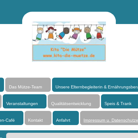
Das Mütze-Team
Unsere Elternbegleiterin & Ernährungsber
Veranstaltungen
Qualitätsentwicklung
Speis & Trank
en-Café
Kontakt
Anfahrt
Impressum u. Datenschutze