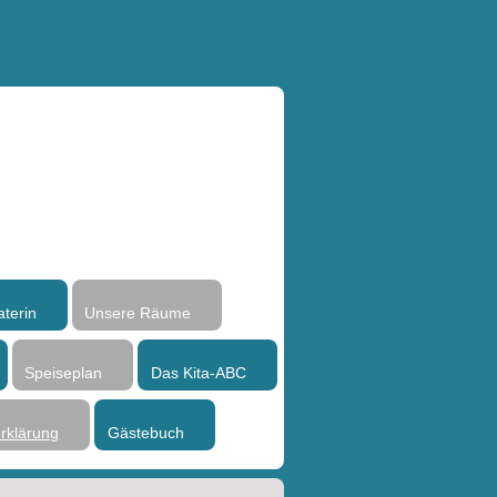
aterin
Unsere Räume
Speiseplan
Das Kita-ABC
rklärung
Gästebuch