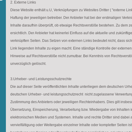
2. Externe Links
Diese Website enthält u.U, Verknüpfungen zu Websites Dritter ( "externe Lin
Haftung der jeweiligen betreiber. Der Anbieter hat bei der erstmaligen Verk
Inhalte daraufhin überprüft, ob etwaige Rechtsverstöße bestehen. Zu dem z
ersichtlich. Der Anbieter hat keinerlei Einfluss auf die aktuelle und zukünftig
verknüpften Seiten. Das Setzen von externen Links bedeutet nicht, dass sich
Link liegenden Inhalte zu eigen macht. Eine ständige Kontrolle der externen 
Hinweise auf Rechtsverstöße nicht zumutbar. Bei Kenntnis von Rechtsverst
unverzüglich gelöscht.
3.Urheber- und Leistungsschutzrechte
Die auf dieser Seite veröffentlichten Inhalte unterliegen dem deutschen Ur
deutschen Urheber- und leistungsschutzrecht nicht zugelassene Verwertung 
Zustimmung des Anbieters oder jeweiligen Rechteinhabers. Dies gilt insbeso
Übersetzung, Einspeicherung, Verarbeitung bzw. Wiedergabe von Inhalten
elektronischen Medien und Systemen. Inhalte und rechte Dritter sind dabei 
vervielfältigung oder Weitergabe einzelner Inhalte oder kompletter Seiten ist 