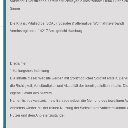
Vorstand: 1.Vorsitzende Kerstin Struckmeyer, 2.Vorsitzende: Elena Guhr, S
Simon
Die Kita ist Mitglied bei SOAL ( Sozialer & alternativer Wohlfahrtsverband)
Vereinsregisternr. 14217 Amtsgericht Hamburg
DIsclaimer
1.Haftungsbeschränkung
Die Inhalte dieser Website werden mit größtmöglicher Sorgfalt erstellt. Der
die Richtigkeit, Vollständigkeit und Aktualität der bereit gestellten Inhalte. D
eigene Gefahr des Nutzers.
Namentlich gekennzeichnete Beiträge geben die Meinung des jeweiligen Au
Anbieters wieder. Mit der reinen Nutzung der Website des Anbieters kommt 
Nutzer und dem Anbieter zustande.