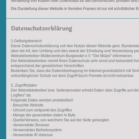
herstellung von Kopien oder Downloads für den persönlichen, privaten und n
Die Darstellung dieser Website in fremden Frames ist nur mit schrifztlicher E
Datenschutzerklärung
1.Geltungsbereich
Diese Datenschutzerklärung soll den Nutzer dieser Website gem. Bundesd
über die Art, den Umfang und den zweck der Erhebung und Verwendung p
Websitebetreiber Mütterzentrum Burgwedel e.V. "Die Mütze" informieren.
Der Websitebetreiber nimmt Ihren Datenschutz sehr ernst und behandelt ih
entsprechend der gesetzlichen Vorschriften.
Bedenken Sie, dass die Datenübertragung im Internet grundsätzlich mit Sich
vollumfänglicher Schutz vor dem Zugriff durch Fremde ist nicht relisierbar.
2. Zugriffsdaten
Der Websitebetreiber bzw. Seitenprovider erhebt Daten über Zugriffe auf die 
Logfiles" ab.
Folgende Daten werden protokolliert:
- Besuchte Website
- Uhrzeit zum zeitpunkt des Zugriffes
- Menge der gesendeten daten in Byte
- Quelle/Verweis, von welchem Sie auf die Seite gelangten
- Verwendeter Browser
- Verwendetes Betriebssystem
- Verwendete IP-Adresse