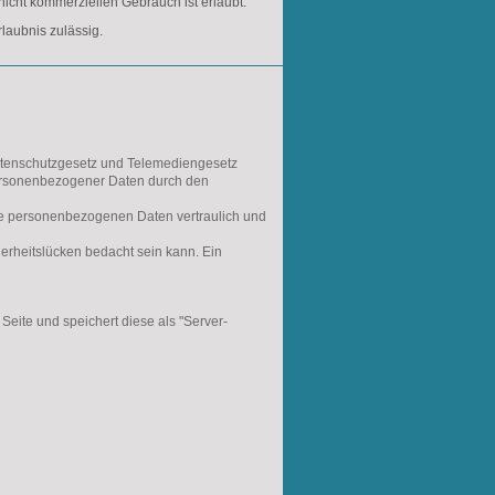
icht kommerziellen Gebrauch ist erlaubt.
rlaubnis zulässig.
atenschutzgesetz und Telemediengesetz
ersonenbezogener Daten durch den
re personenbezogenen Daten vertraulich und
erheitslücken bedacht sein kann. Ein
Seite und speichert diese als "Server-