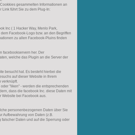
h Cookkies gesammelten Informationen an
 Link führt Sie zu dem Plug-In:
ok Inc ( 1 Hacker Way, Menlo Park,
an dem Facebook-Logo bzw. an den Begriffen
rmationen zu allen Facebook-Pluins finden
en facebookservern her. Der
Daten, welche das Plugin an die Server der
te besucht hat. Es besteht hierbei die
esuchs auf dieser Website in Ihrem
 verknüpft.
n oder "liken" - werden die entsprechenden
dern, dass die facebook Inc. diese Daten mit
er Website bei Facebook aus.
, welche personenbezogenen Daten über Sie
zur Aufbewahrung von Daten (z.B.
g falscher Daten und auf die Sperrung oder