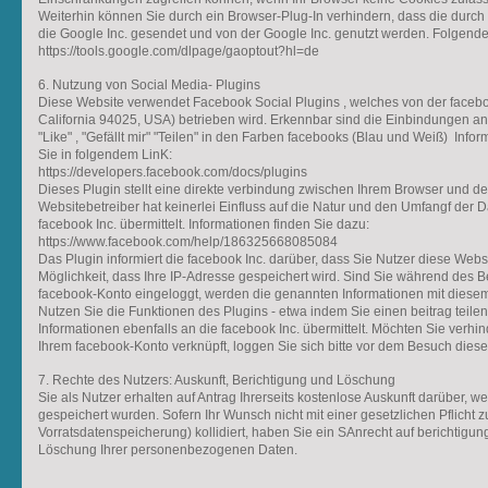
Weiterhin können Sie durch ein Browser-Plug-In verhindern, dass die durc
die Google Inc. gesendet und von der Google Inc. genutzt werden. Folgender
https://tools.google.com/dlpage/gaoptout?hl=de
6. Nutzung von Social Media- Plugins
Diese Website verwendet Facebook Social Plugins , welches von der facebo
California 94025, USA) betrieben wird. Erkennbar sind die Einbindungen 
"Like" , "Gefällt mir" "Teilen" in den Farben facebooks (Blau und Weiß) Info
Sie in folgendem LinK:
https://developers.facebook.com/docs/plugins
Dieses Plugin stellt eine direkte verbindung zwischen Ihrem Browser und d
Websitebetreiber hat keinerlei Einfluss auf die Natur und den Umfangf der 
facebook Inc. übermittelt. Informationen finden Sie dazu:
https://www.facebook.com/help/186325668085084
Das Plugin informiert die facebook Inc. darüber, dass Sie Nutzer diese Websi
Möglichkeit, dass Ihre IP-Adresse gespeichert wird. Sind Sie während des B
facebook-Konto eingeloggt, werden die genannten Informationen mit diesem
Nutzen Sie die Funktionen des Plugins - etwa indem Sie einen beitrag teile
Informationen ebenfalls an die facebook Inc. übermittelt. Möchten Sie verhin
Ihrem facebook-Konto verknüpft, loggen Sie sich bitte vor dem Besuch dies
7. Rechte des Nutzers: Auskunft, Berichtigung und Löschung
Sie als Nutzer erhalten auf Antrag Ihrerseits kostenlose Auskunft darüber
gespeichert wurden. Sofern Ihr Wunsch nicht mit einer gesetzlichen Pflicht 
Vorratsdatenspeicherung) kollidiert, haben Sie ein SAnrecht auf berichtigun
Löschung Ihrer personenbezogenen Daten.