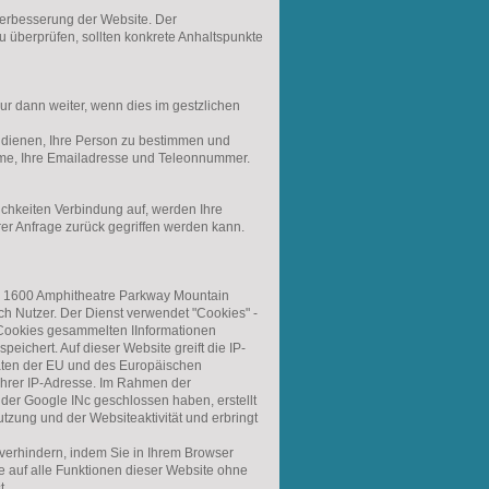
verbesserung der Website. Der
zu überprüfen, sollten konkrete Anhaltspunkte
ur dann weiter, wenn dies im gestzlichen
 dienen, Ihre Person zu bestimmen und
ame, Ihre Emailadresse und Teleonnummer.
chkeiten Verbindung auf, werden Ihre
er Anfrage zurück gegriffen werden kann.
. ( 1600 Amphitheatre Parkway Mountain
h Nutzer. Der Dienst verwendet "Cookies" -
 Cookies gesammelten IInformationen
ichert. Auf dieser Website greift die IP-
aaten der EU und des Europäischen
Ihrer IP-Adresse. Im Rahmen der
 der Google INc geschlossen haben, erstellt
tzung und der Websiteaktivität und erbringt
 verhindern, indem Sie in Ihrem Browser
e auf alle Funktionen dieser Website ohne
t.