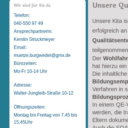
Unsere Qu
Wir sind für Sie da
Telefon:
Unsere Kita is
040-550 97 49
erfolgreich a
Ansprechpartnerin:
Kerstin Struckmeyer
Qualitätsent
Email:
teilgenommen
muetze.burgwedel@gmx.de
Der
Wohlfahr
Bürozeiten:
hat hierzu ein
Mo-Fr 10-14 Uhr
Die inhaltlich
Bildungsemp
Adresse:
Verfahren in 
Walter-Jungleib-Straße 10-12
Bildungspro
In einem QE-V
Öffnungszeiten:
werden, die t
Montag bis Freitag von 7.45 bis
Eltern dokume
15.45Uhr
Auch die SOAL