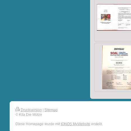
Druckversion
|
Sitemap
© Kita Die Mütze
Diese Homepage wurde mit
IONOS MyWebsite
erstellt.