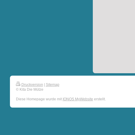
Druckversion
|
Sitemap
© Kita Die Mütze
Diese Homepage wurde mit
IONOS MyWebsite
erstellt.