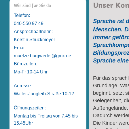
Unser Kon
Wir sind für Sie da
Telefon:
Sprache ist 
040-550 97 49
Menschen. De
Ansprechpartnerin:
immer geförd
Kerstin Struckmeyer
Sprachkompet
Email:
Bildungspro
muetze.burgwedel@gmx.de
Sprache eine
Bürozeiten:
Mo-Fr 10-14 Uhr
Für das sprachl
Grundlage. Was 
Adresse:
beginnt, setzt s
Walter-Jungleib-Straße 10-12
Gelegenheit, di
Außengelände,
Öffnungszeiten:
Dadurch werden
Montag bis Freitag von 7.45 bis
Die Kinder wer
15.45Uhr