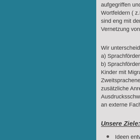
aufgegriffen un
Wortfeldern ( z
sind eng mit d
Vernetzung von
Wir unterschei
a) Sprachförde
b) Sprachförde
Kinder mit Mig
Zweitsprachene
zusätzliche Anr
Ausdrucksschwä
an externe Fach
Unsere Ziele
Ideen ent