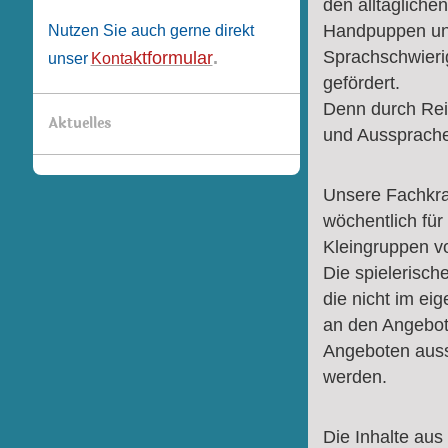
den alltäglich
Handpuppen und
Nutzen Sie auch gerne direkt
Sprachschwieri
ktformular
.
unser
Konta
gefördert.
Denn durch Rei
Aktuelles
und Aussprache
Unsere Fachkra
wöchentlich für
Kleingruppen vo
Die spielerisch
die nicht im ei
an den Angebote
Angeboten auss
werden.
Die Inhalte au