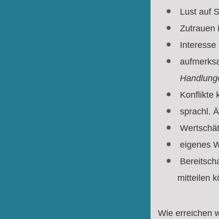
Lust auf 
Zutrauen i
Interesse
aufmerksa
Handlunge
Konflikte
sprachl. 
Wertschät
eigenes W
Bereitscha
mitteilen 
Wie erreichen w